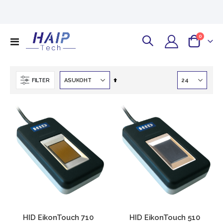
KM
toodet
0
Toggle
Cart
Nav
Määra
FILTER
kahanevas
suunas
HID EikonTouch 710
HID EikonTouch 510