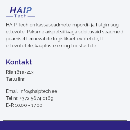
HAIP Tech on kassaseadmete impordi- ja hulgimüügi
ettevõte. Pakume ärispetsiifikaga sobituvaid seadmeid
peamiselt erinevatele logistikaettevõtetele, IT
ettevõtetele, kauplustele ning tööstustele.
Kontakt
Riia 181a-213,
Tartu linn
Email: info@haiptech.ee
Tel nr: +372 5674 0169
E-R 10.00 - 17.00